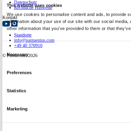
Datenschutz
This website uses cookies
Rechtliche Hinweise
We use cookies to personalise content and ads, to provide so
Kontakt
information about your use of our site with our social media,
other information that you’ve provided to them or that they’ve
Standorte
info@pantaenius.com
+49 40 370910
Consent
Necessary
© Pantaenius 2026
Selection
Preferences
Statistics
Marketing