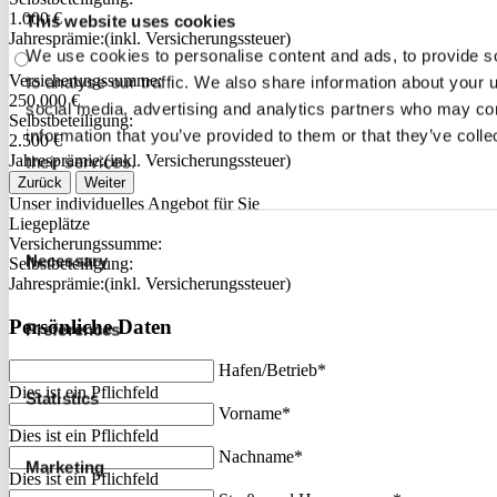
1.000 €
This website uses cookies
Jahres­prämie:
(inkl. Versicherungs­steuer)
We use cookies to personalise content and ads, to provide s
Versicherungs­summe:
to analyse our traffic. We also share information about your u
250.000 €
social media, advertising and analytics partners who may com
Selbst­beteiligung:
information that you’ve provided to them or that they’ve coll
2.500 €
Jahres­prämie:
(inkl. Versicherungs­steuer)
their services.
Zurück
Weiter
Unser individuelles Angebot für Sie
Liegeplätze
Consent
Versicherungs­summe:
Necessary
Selbst­beteiligung:
Selection
Jahres­prämie:
(inkl. Versicherungs­steuer)
Persönliche Daten
Preferences
Hafen/Betrieb*
Dies ist ein Pflichfeld
Statistics
Vorname*
Dies ist ein Pflichfeld
Nachname*
Marketing
Dies ist ein Pflichfeld