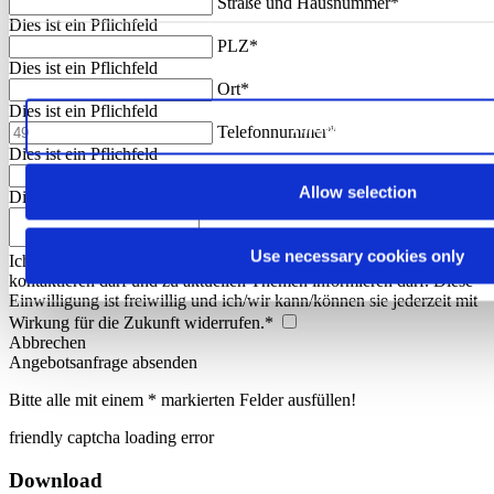
Straße und Hausnummer*
Dies ist ein Pflichfeld
PLZ*
Dies ist ein Pflichfeld
Ort*
Dies ist ein Pflichfeld
Allow all cookies
Telefonnummer*
Dies ist ein Pflichfeld
E-Mail*
Allow selection
Dies ist ein Pflichfeld
Ihre Anmerkungen hier
Use necessary cookies only
Ich/Wir willige/n ein, dass Pantaenius mich/uns mittels E-Mail
kontaktieren darf und zu aktuellen Themen informieren darf. Diese
Einwilligung ist freiwillig und ich/wir kann/können sie jederzeit mit
Wirkung für die Zukunft widerrufen.*
Abbrechen
Angebotsanfrage absenden
Bitte alle mit einem * markierten Felder ausfüllen!
friendly captcha loading error
Download