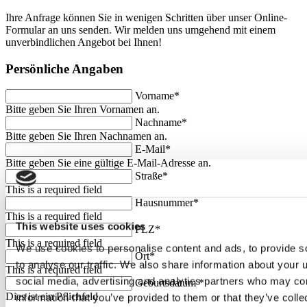
Ihre Anfrage können Sie in wenigen Schritten über unser Online-
Formular an uns senden. Wir melden uns umgehend mit einem
unverbindlichen Angebot bei Ihnen!
Persönliche Angaben
Vorname*
Bitte geben Sie Ihren Vornamen an.
Nachname*
Bitte geben Sie Ihren Nachnamen an.
E-Mail*
Bitte geben Sie eine gültige E-Mail-Adresse an.
Straße*
This is a required field
Hausnummer*
This is a required field
This website uses cookies
PLZ*
This is a required field
We use cookies to personalise content and ads, to provide s
Ort*
to analyse our traffic. We also share information about your u
This is a required field
social media, advertising and analytics partners who may com
Geburtsdatum *
Dies ist ein Pflichfeld
information that you’ve provided to them or that they’ve coll