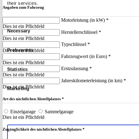
their services.
Angaben zum Fahrzeug
Motorleistung (in kW) *
Consent
Dies ist ein Pflichfeld
Necessary
Selection
Herstellerschlüssel *
Dies ist ein Pflichfeld
Typschlüssel *
Preferences
Dies ist ein Pflichfeld
Fahrzeugwert (in Euro) *
Dies ist ein Pflichfeld
Erstzulassung *
Statistics
Dies ist ein Pflichfeld
Jahreskilometerleistung (in km) *
Dies ist ein Pflichfeld
Marketing
Art des nächtlichen Abstellplatzes *
Einzelgarage
Sammelgarage
Dies ist ein Pflichfeld
Zugänglichkeit des nächtlichen Abstellplatzes *
Allow all cookies